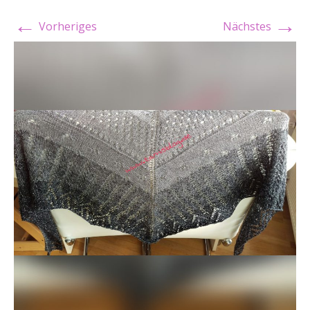
←
→
Vorheriges
Nächstes