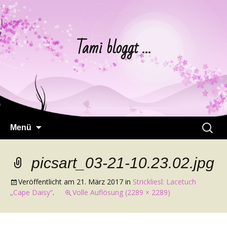
Tami bloggt …
Springe
Suchen
Menü
zum
nach:
Inhalt
picsart_03-21-10.23.02.jpg
Veröffentlicht am
21. März 2017
in
Strickliesl: Lacetuch
„Cape Daisy“
.
Volle Auflösung (2289 × 2289)