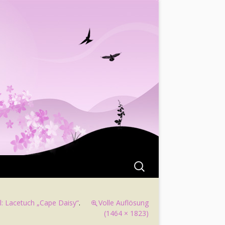
Suchen
nach:
esl: Lacetuch „Cape Daisy“
.
Volle Auflösung
(1464 × 1823)