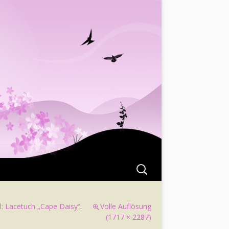
Suchen
nach:
esl: Lacetuch „Cape Daisy“
.
Volle Auflösung
(1717 × 2287)