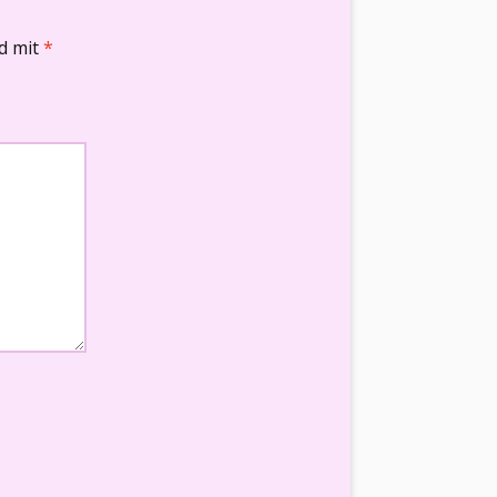
nd mit
*