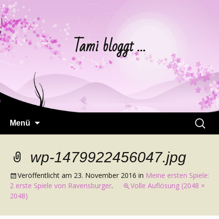
Tami bloggt …
Springe
Suchen
Menü
zum
nach:
Inhalt
wp-1479922456047.jpg
Veröffentlicht am
23. November 2016
in
Meine ersten Spiele:
2 erste Spiele von Ravensburger
.
Volle Auflösung (2048 ×
2048)