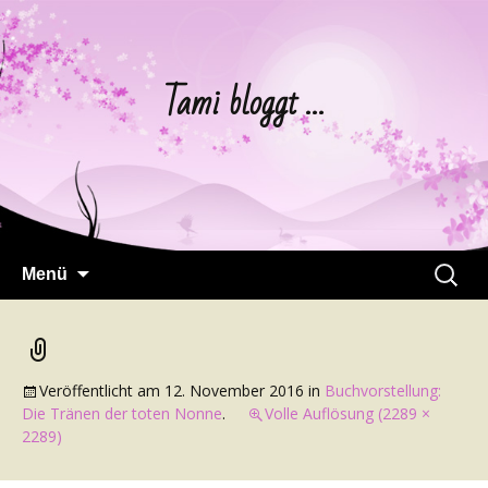
Tami bloggt …
Springe
Suchen
Menü
zum
nach:
Inhalt
Veröffentlicht am
12. November 2016
in
Buchvorstellung:
Die Tränen der toten Nonne
.
Volle Auflösung (2289 ×
2289)