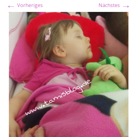
←
→
Vorheriges
Nächstes