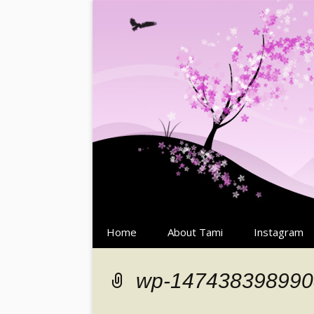
Springe
Home
About Tami
Instagram
zum
Inhalt
wp-147438398990