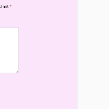
nd mit
*