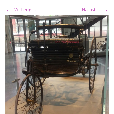
←
→
Vorheriges
Nächstes