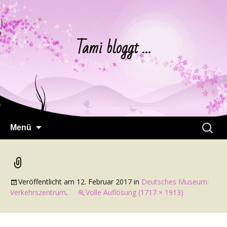
Tami bloggt …
Springe
Suchen
Menü
zum
nach:
Inhalt
Veröffentlicht am
12. Februar 2017
in
Deutsches Museum:
Verkehrszentrum
.
Volle Auflösung (1717 × 1913)